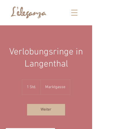
Verlobungsringe in
Langenthal
1 Std.
1
Marktgasse
S
t
d
Weiter