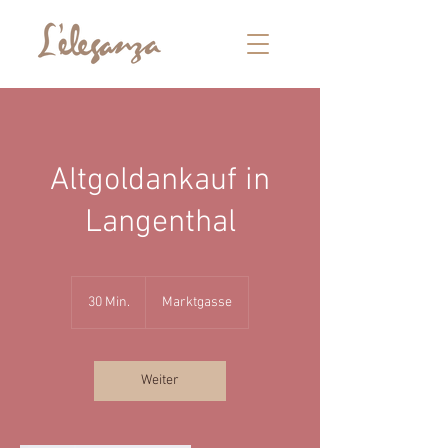
Altgoldankauf in
Langenthal
30 Min.
3
Marktgasse
0
M
i
n
Weiter
.